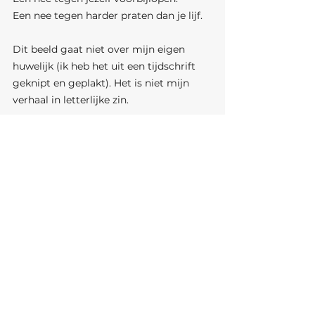
Een nee tegen harder praten dan je lijf.
Dit beeld gaat niet over mijn eigen 
huwelijk (ik heb het uit een tijdschrift 
geknipt en geplakt). Het is niet mijn 
verhaal in letterlijke zin.
Maar ik herken het mechanisme wel.
Ik herken de momenten waarop mijn 
mond ja zei, terwijl mijn lijf al veel 
eerder iets anders had aangegeven. Ik 
herken hoe makkelijk het is om jezelf te 
overtuigen dat het wel meevalt. Dat je 
even moet doorzetten. Dat het niet het 
juiste moment is. Dat de ander het niet 
aankan. Dat jij het niet aankan.