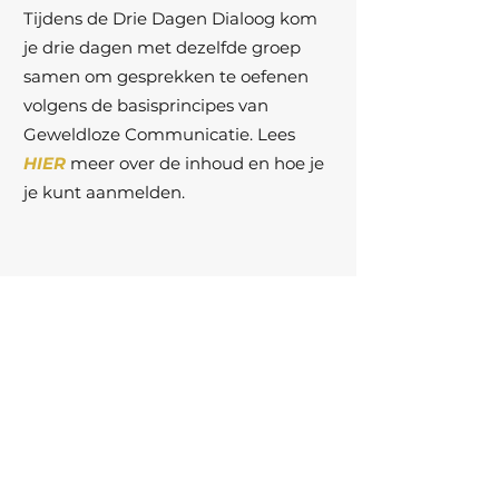
Tijdens de Drie Dagen Dialoog kom
je drie dagen met dezelfde groep
samen om gesprekken te oefenen
volgens
de basisprincipes van
Geweldloze Communicatie.
Lees
HIER
meer over de inhoud en hoe je
je kunt aanmelden.
ntb
Het
Verbindingslab
(Haarlem)
Deze verdiepende jaartraining is voor
mensen die Geweldloze