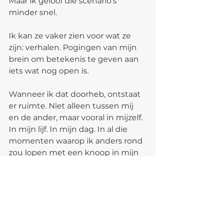
Maar ik geloof die scenario's 
minder snel.
Ik kan ze vaker zien voor wat ze 
zijn: verhalen. Pogingen van mijn 
brein om betekenis te geven aan 
iets wat nog open is.
Wanneer ik dat doorheb, ontstaat 
er ruimte. Niet alleen tussen mij 
en de ander, maar vooral in mijzelf. 
In mijn lijf. In mijn dag. In al die 
momenten waarop ik anders rond 
zou lopen met een knoop in mijn 
buik en een rechtszaak in mijn 
hoofd.
"Ze zei er niks over."