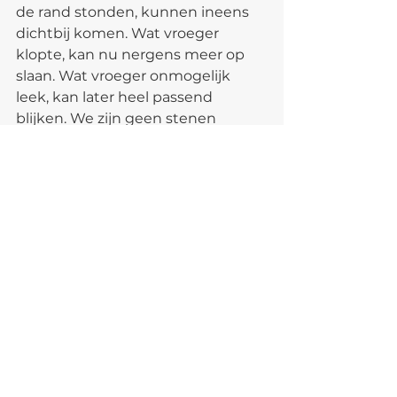
de rand stonden, kunnen ineens 
dichtbij komen. Wat vroeger 
klopte, kan nu nergens meer op 
slaan. Wat vroeger onmogelijk 
leek, kan later heel passend 
blijken. We zijn geen stenen 
beelden die ooit een positie 
innemen en daar vervolgens de 
rest van hun leven dapper in 
blijven staan.
We zijn levende mensen, met 
lichamen die signalen geven, 
relaties die bewegen, behoeften 
die verschuiven en levens die ons 
soms meenemen naar plekken 
die we niet hadden kunnen 
voorspellen.
Daarom wil ik voorzichtig zijn met 